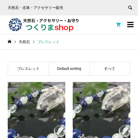
天然石・念珠・アクセサリー販売


天然石
ブレスレッド
ブレスレッド
Default sorting
すべて